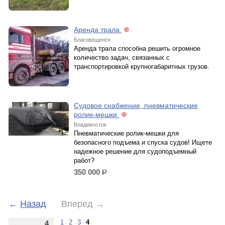
Аренда трала
Благовещенск
Аренда трала способна решить огромное
количество задач, связанных с
транспортировкой крупногабаритных грузов.
Судовое снабжение, пневматические
ролик-мешки
Владивосток
Пневматические ролик-мешки для
безопасного подъема и спуска судов! Ищете
надежное решение для судоподъемный
работ?
350 000
р.
←
Назад
Вперед
→
1
2
3
4
4