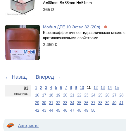
A=88mm B=88mm H=51mm
365
р.
Мобил ДТЕ 10 Эксел 32 (20л).
Высокоэффективное гидравлическое масло с
противоизносными свойствами
3 450
р.
←
Назад
Вперед
→
1
2
3
4
5
6
7
8
9
10
11
12
13
14
15
93
страницы
16
17
18
19
20
21
22
23
24
25
26
27
28
29
30
31
32
33
34
35
36
37
38
39
40
41
42
43
44
45
46
47
48
49
50
Авто, мото