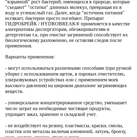
"взрывной" рост бактерий, имеющихся в природе, которые
"съедают" "остатки" длинных молекул, превращая их в
воду и углекислый газ. Далее, когда "источник питания"
иссякает, бактерии просто погибают. Препарат
ГИДРОБРЕЙК / HYDROBREAK® применяется в качестве
альтернативы диспергаторам, обезжиривателям и
детергентам т.к. при очистке загрязнений способствует их
биологическому разложению, не оставляя следов после
применения.
Варианты применения:
- могут использоваться различными способами (при ручной
уборке с использованием щеток, в паровых очистителях,
ультразвуковых устройствах или с применением моек
высокого давления) на широком диапазоне загрязняющих
веществ.
- универсальное концентрированное средство, уменьшает
число затрат на необходимые чистящие продукты,
упрощает заказ, хранение и складской учет.
- не воздействует на резину, пластмассы, краски, смолы,
пластик или металлы включая алюминий, латунь, бронзу,