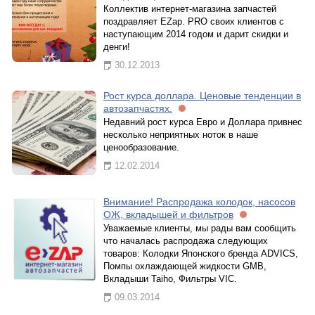
Коллектив интернет-магазина запчастей
поздравляет EZap. PRO своих клиентов с
наступающим 2014 годом и дарит скидки и
денги!
30.12.2013
Рост курса доллара. Ценовые тенденции в
автозапчастях.
Недавний рост курса Евро и Доллара привнес
несколько неприятных ноток в наше
ценообразование.
12.02.2014
Внимание! Распродажа колодок, насосов
ОЖ, вкладышей и фильтров
Уважаемые клиенты, мы рады вам сообщить
что началась распродажа следующих
товаров: Колодки Японского бренда ADVICS,
Помпы охлаждающей жидкости GMB,
Вкладыши Taiho, Фильтры VIC.
09.03.2014